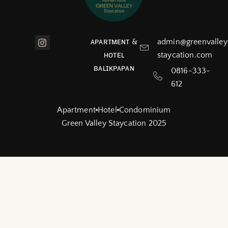
ᴀᴘᴀʀᴛᴍᴇɴᴛ &
admin@greenvalley
ʜᴏᴛᴇʟ
staycation.com
ʙᴀʟɪᴋᴘᴀᴘᴀɴ
0816-333-
612
Apartment
Hotel
Condominium
Green Valley Staycation 2025