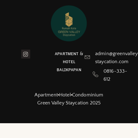
ᴀᴘᴀʀᴛᴍᴇɴᴛ &
admin@greenvalley
ʜᴏᴛᴇʟ
staycation.com
ʙᴀʟɪᴋᴘᴀᴘᴀɴ
0816-333-
612
Apartment
Hotel
Condominium
Green Valley Staycation 2025