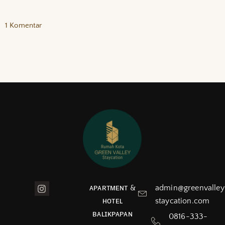
1 Komentar
ᴀᴘᴀʀᴛᴍᴇɴᴛ &
admin@greenvalley
ʜᴏᴛᴇʟ
staycation.com
ʙᴀʟɪᴋᴘᴀᴘᴀɴ
0816-333-